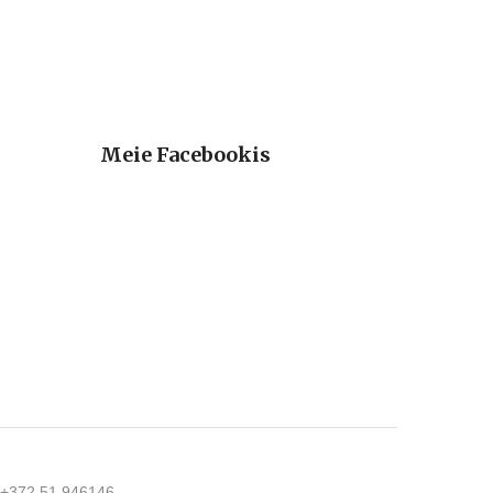
Meie Facebookis
n +372 51 946146