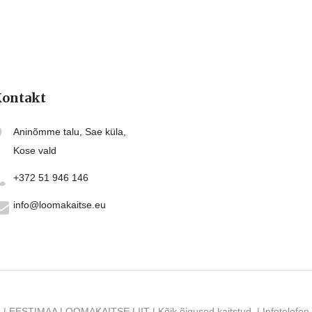
ontakt
Aninõmme talu, Sae küla,
Kose vald
+372 51 946 146
info@loomakaitse.eu
 | EESTIMAA LOOMAKAITSE LIIT | Kõik õigused kaitstud. | Infotelefo